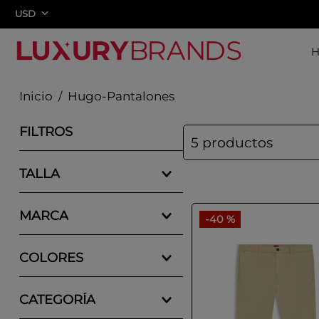
USD
Hugo-Pantalones
FILTROS
5
productos
TALLA
46
MARCA
48
-
40 %
50
HUGO
52
COLORES
54
AZUL MARINO
56
CATEGORÍA
AZUL OSCURO
S
BEIGE