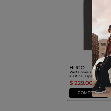
HUGO
Pantalones slim fit en f
elástica jaspeada
$
229
.
00
COMPRAR