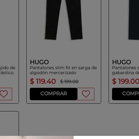
HUGO
HUGO
ejido de
Pantalones slim fit en sarga de
Pantalones s
lástico
algodón mercerizado
gabardina d
$
119
.
40
$
199
.
0
$
199
.
00
COMPRAR
COMP