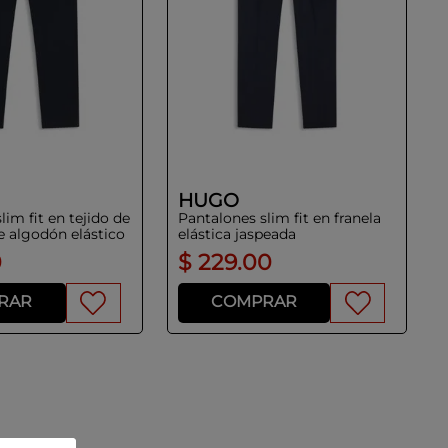
HUGO
lim fit en tejido de
Pantalones slim fit en franela
e algodón elástico
elástica jaspeada
0
$
229
.
00
RAR
COMPRAR