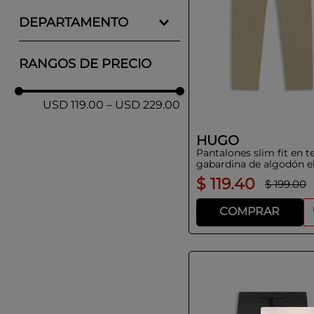
VESTIR
M
GRIS
DEPARTAMENTO
SPORT
L
NEGRO
3232
HOMBRE
RANGOS DE PRECIO
Mostrar 6 más
USD 119.00
–
USD 229.00
HUGO
Pantalones slim fit en t
gabardina de algodón e
$
119
.
40
$
199
.
00
COMPRAR