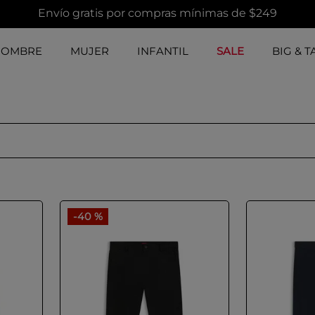
Envío gratis por compras mínimas de $249
HOMBRE
MUJER
INFANTIL
SALE
BIG & T
-
40 %