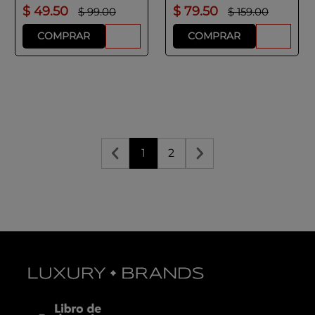
$
49
.
50
$
79
.
50
$
99
.
00
$
159
.
00
COMPRAR
COMPRAR
1
2