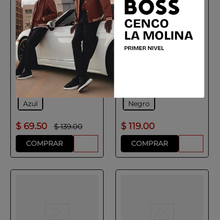
ADOLFO DOMINGUEZ
ADOLFO DOMINGUEZ
Portamóvil en piel azul
Guantes Cuero Hombre
hombre
Color Negro Azul
Talla
Talla
U
9
10
9½
Colores
Colores
Azul
Negro
$
69
.
50
$
119
.
00
$
139
.
00
COMPRAR
COMPRAR