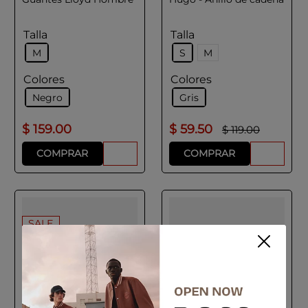
Talla
Talla
M
S
M
Colores
Colores
Negro
Gris
$
159
.
00
$
59
.
50
$
119
.
00
COMPRAR
COMPRAR
SALE