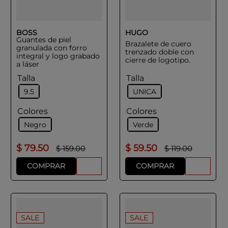
BOSS
HUGO
Guantes de piel
Brazalete de cuero
granulada con forro
trenzado doble con
integral y logo grabado
cierre de logotipo.
a láser
Talla
Talla
9.5
UNICA
Colores
Colores
Negro
Verde
$
79
.
50
$
59
.
50
$
159
.
00
$
119
.
00
COMPRAR
COMPRAR
SALE
SALE