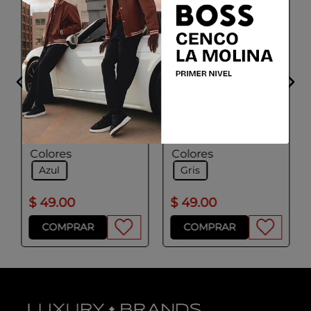
GEOX
GEOX
W CELESTYE BEANIE
W CELESTYE BEANIE
Talla
Talla
UNICA
UNICA
Colores
Colores
Azul
Gris
$
49
.
00
$
49
.
00
COMPRAR
COMPRAR