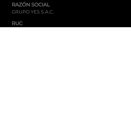
RAZÓN SOCIAL
GRUPO YES S.A.C.
RUC
20338395290
TIENDAS
C.C Jockey Plaza
Av. Javier Prado Este 4200 - Santiago de Surco
Boulevard El Bosque
Av Daniel Hernandez 297 - San Isidro
Tecnología: