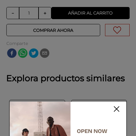
AÑADIR AL CARRITO
－
＋
COMPRAR AHORA
Comparte
Explora productos similares