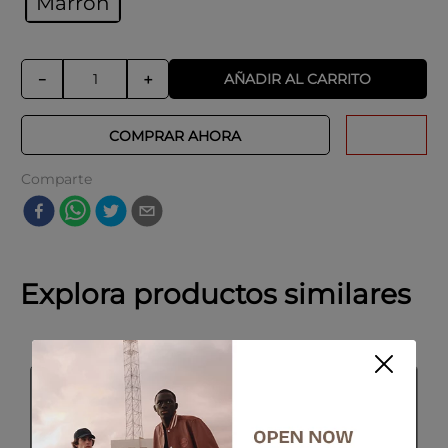
Marrón
AÑADIR AL CARRITO
－
＋
COMPRAR AHORA
Comparte
Explora productos similares