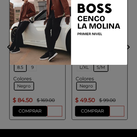
BOSS
BOGGI MILANO
Guantes de piel y
Guantes de tejido
mezcla de lana con
técnico
estampado de espiga.
Talla
Talla
8.5
9
L/XL
S/M
Colores
Colores
Negro
Negro
$
84
.
50
$
49
.
50
$
169
.
00
$
99
.
00
COMPRAR
COMPRAR