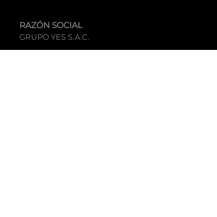
RAZÓN SOCIAL
GRUPO YES S.A.C.
RUC
20338395290
TIENDAS
C.C Jockey Plaza
Av. Javier Prado Este 4200 - Santiago de Surco
Boulevard El Bosque
Av Daniel Hernandez 297 - San Isidro
Tecnología: