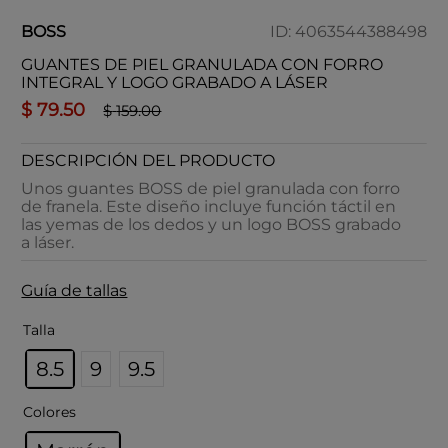
BOSS
ID
:
4063544388498
GUANTES DE PIEL GRANULADA CON FORRO
INTEGRAL Y LOGO GRABADO A LÁSER
$
79
.
50
$
159
.
00
DESCRIPCIÓN DEL PRODUCTO
Unos guantes BOSS de piel granulada con forro
de franela. Este diseño incluye función táctil en
las yemas de los dedos y un logo BOSS grabado
a láser.
Guía de tallas
Talla
8.5
9
9.5
Colores