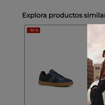
Explora productos simila
-
30 %
-
20 