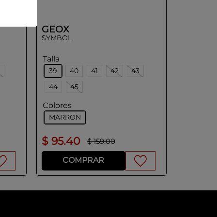
GEOX
SYMBOL
Talla
39
40
41
42
43
44
45
Colores
MARRON
$
95
.
40
$
159
.
00
COMPRAR