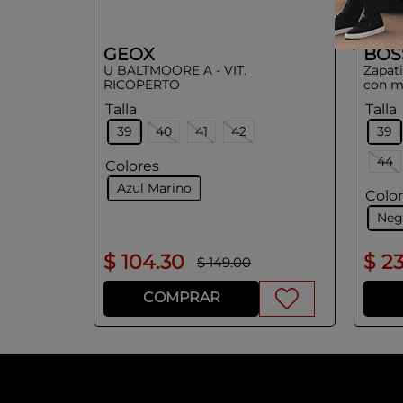
GEOX
BOS
U BALTMOORE A - VIT.
Zapati
RICOPERTO
con m
piel.
Talla
Talla
39
40
41
42
39
44
Colores
Azul Marino
Colo
Neg
$
104
.
30
$
2
$
149
.
00
COMPRAR