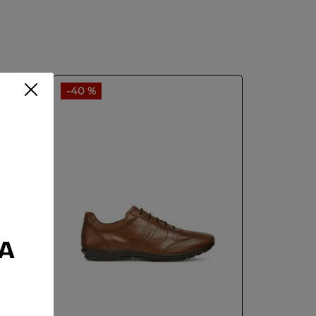
-
40 %