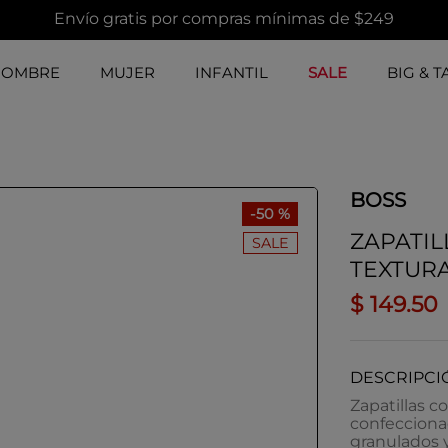
Envío gratis por compras mínimas de $249
HOMBRE
MUJER
INFANTIL
SALE
BIG & T
BOSS
-
50 %
ZAPATIL
SALE
TEXTURA
$
149
.
50
DESCRIPCI
Zapatillas c
confecciona
granulados y 