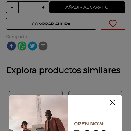
AÑADIR AL CARRITO
－
＋
COMPRAR AHORA
Comparte
Explora productos similares