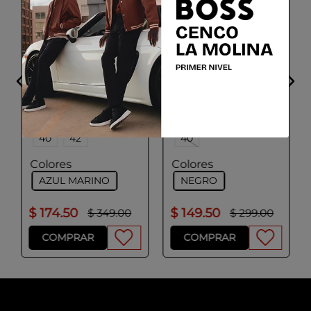
ADOLFO DOMINGUEZ
ADOLFO DOMINGUEZ
Vestido Mujer Azul
Vestido Mujer Negro
Marino
Talla
Talla
34
36
38
34
36
38
40
42
40
Colores
Colores
AZUL MARINO
NEGRO
$
174
.
50
$
149
.
50
$
349
.
00
$
299
.
00
COMPRAR
COMPRAR