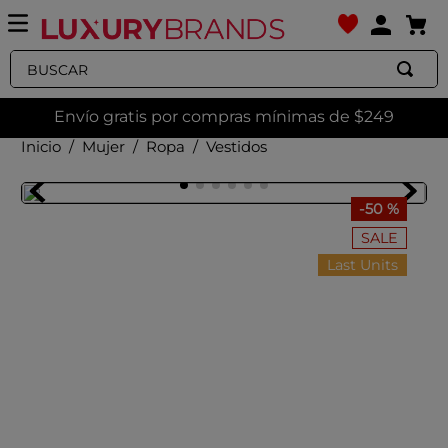
Buscar
Envío gratis por compras mínimas de $249
Mujer
Ropa
Vestidos
-
50 %
SALE
Last Units