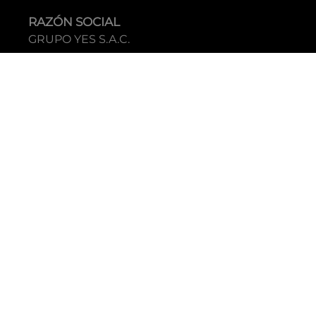
RAZÓN SOCIAL
GRUPO YES S.A.C.
RUC
20338395290
TIENDAS
C.C Jockey Plaza
Av. Javier Prado Este 4200 - Santiago de Surco
Boulevard El Bosque
Av Daniel Hernandez 297 - San Isidro
Tecnología: