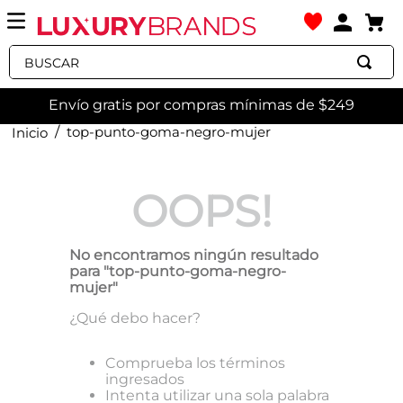
Buscar
Envío gratis por compras mínimas de $249
top-punto-goma-negro-mujer
OOPS!
No encontramos ningún resultado
para "
top-punto-goma-negro-
mujer
"
¿Qué debo hacer?
Comprueba los términos
ingresados
Intenta utilizar una sola palabra