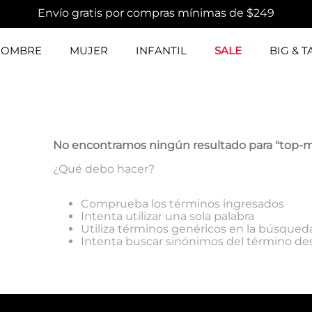
Envío gratis por compras mínimas de $249
HOMBRE
MUJER
INFANTIL
SALE
BIG & T
No encontramos ningún resultado para "
top-m
¿Qué debo hacer?
Comprueba los términos ingresados
Intenta utilizar una sola palabra
Utiliza términos genéricos en la búsqued
Intenta buscar sinónimos del término d