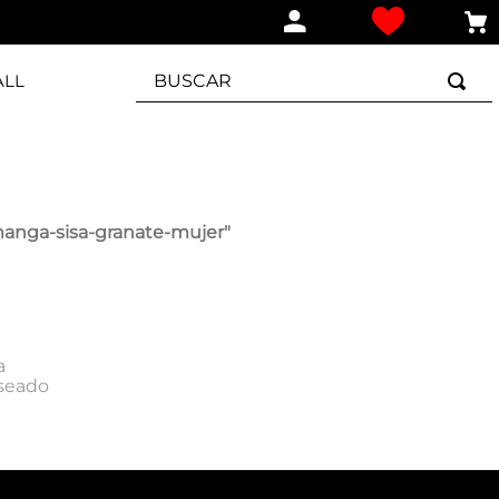
BUSCAR
ALL
anga-sisa-granate-mujer
"
a
eseado