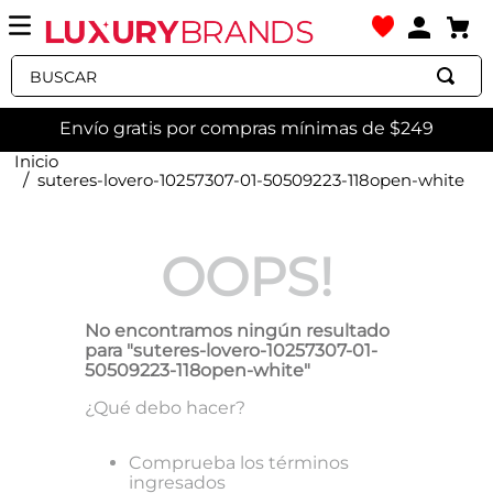
Buscar
Envío gratis por compras mínimas de $249
suteres-lovero-10257307-01-50509223-118open-white
OOPS!
No encontramos ningún resultado
para "
suteres-lovero-10257307-01-
50509223-118open-white
"
¿Qué debo hacer?
Comprueba los términos
ingresados