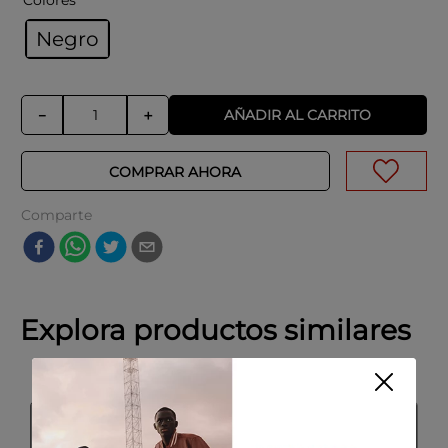
Colores
Negro
AÑADIR AL CARRITO
－
＋
COMPRAR AHORA
Comparte
Explora productos similares