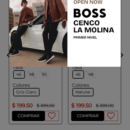
PAL ZILERI
PAL ZILERI
Pantalón casual
Pantalón casual
Talla
Talla
46
48
50
46
48
Colores
Colores
Gris Claro
Natural
$
199
.
50
$
199
.
50
$
399
.
00
$
399
.
00
COMPRAR
COMPRAR