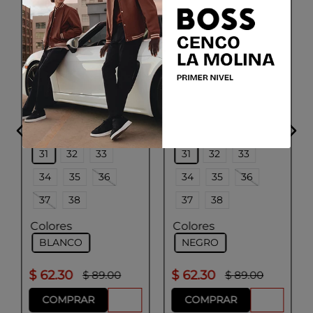
GEOX
GEOX
J WASHIBA
J WASHIBA
Talla
Talla
31
32
33
31
32
33
34
35
36
34
35
36
37
38
37
38
Colores
Colores
BLANCO
NEGRO
$
62
.
30
$
62
.
30
$
89
.
00
$
89
.
00
COMPRAR
COMPRAR