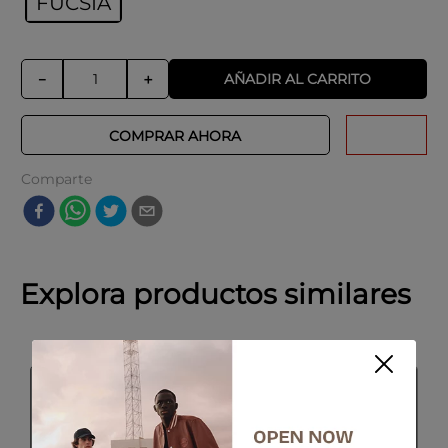
FUCSIA
AÑADIR AL CARRITO
－
＋
COMPRAR AHORA
Comparte
Explora productos similares