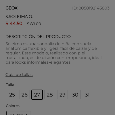
GEOX
ID
:
8058192145803
S.SOLEIMA G.
$
44
.
50
$
89
.
00
DESCRIPCIÓN DEL PRODUCTO
Soleima es una sandalia de niña con suela
anatómica flexible y ligera, fácil de calzar y de
regular. Este modelo, realizado con piel
metalizada, es de diseño contemporáneo, ideal
para looks informales-elegantes.
Guía de tallas
Talla
25
26
27
28
29
30
31
Colores