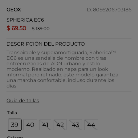
GEOX
ID
:
8056206703186
SPHERICA EC6
$
69
.
50
$
139
.
00
DESCRIPCIÓN DEL PRODUCTO
Transpirable y superamortiguada, Spherica™
EC6 es una sandalia de hombre con tiras
entrecruzadas de ADN urbano y estilo
moderno. Realizado en napa para un look
informal pero refinado, este modelo garantiza
una marcha confortable, incluso durante los
días
Guía de tallas
Talla
39
40
41
42
43
44