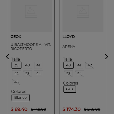
GEOX
LLOYD
U BALTMOORE A - VIT.
ARENA
RICOPERTO
Talla
Talla
39
40
41
40
41
42
42
43
44
43
44
45
Colores
Gris
Colores
Blanco
$
89
.
40
$
174
.
30
$
149
.
00
$
249
.
00