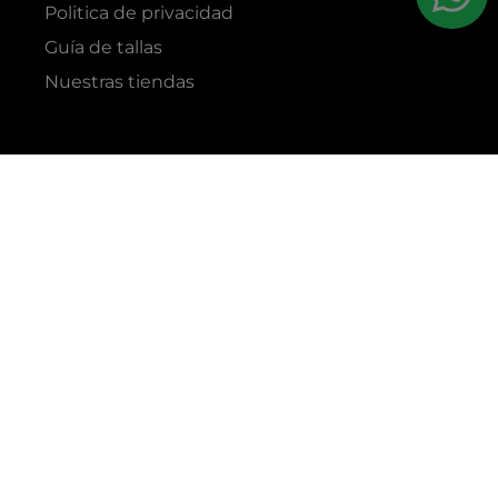
Politica de privacidad
Guía de tallas
Nuestras tiendas
RAZÓN SOCIAL
GRUPO YES S.A.C.
RUC
20338395290
TIENDAS
C.C Jockey Plaza
Av. Javier Prado Este 4200 - Santiago de Surco
Boulevard El Bosque
Av Daniel Hernandez 297 - San Isidro