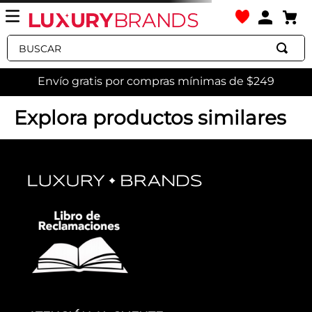
Buscar
Envío gratis por compras mínimas de $249
spherica-ec11-wide-u-spherica-ec11-wide-u25emc-
00043-c9999
OOPS!
No encontramos ningún resultado
para "
spherica-ec11-wide-u-spherica-
ec11-wide-u25emc-00043-c9999
"
¿Qué debo hacer?