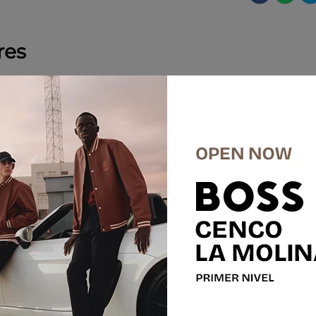
res
-
30 %
-
50 %
SALE