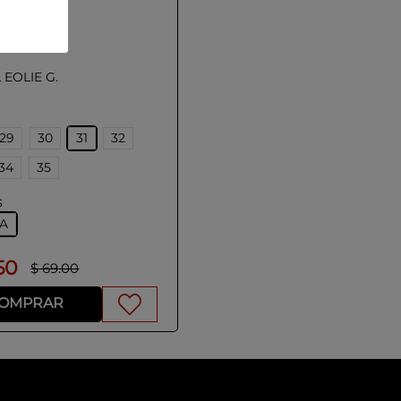
EOLIE G.
29
30
31
32
34
35
s
IA
50
$
69
.
00
OMPRAR