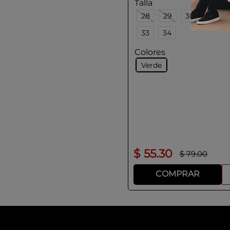
Talla
28
29
30
31
33
34
Colores
Verde
$
55
.
30
$
79
.
00
COMPRAR