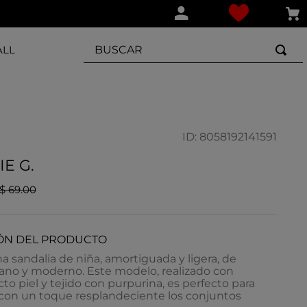
BUSCAR
ALL
ID
:
8058192141591
IE G.
$
69
.
00
ÓN DEL PRODUCTO
na sandalia de niña, amortiguada y ligera, de
ano y moderno. Este modelo, realizado con
cto piel y tejido con purpurina, es perfecto para
con un toque resplandeciente los conjuntos