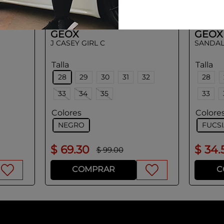
32
GEOX
GEOX
J CASEY GIRL C
SANDAL 
Talla
Talla
28
29
30
31
32
28
33
34
35
33
Colores
Colore
NEGRO
FUCS
$
69
.
30
$
34
.
$
99
.
00
COMPRAR
C