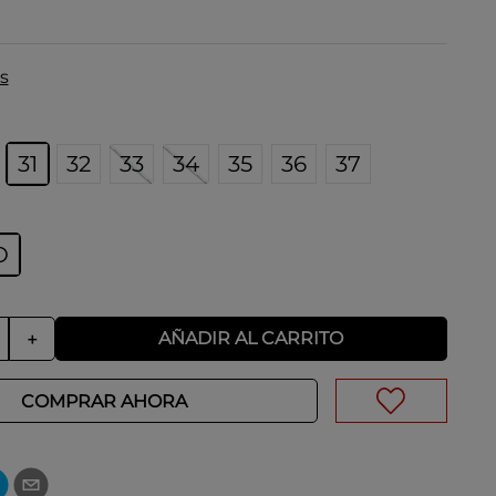
s
31
32
33
34
35
36
37
O
AÑADIR AL CARRITO
＋
COMPRAR AHORA