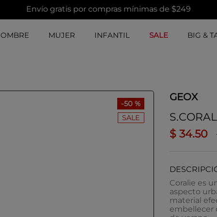
Envío gratis por compras mínimas de $249
HOMBRE
MUJER
INFANTIL
SALE
BIG & T
GEOX
-
50 %
S.CORAL
SALE
$
34
.
50
DESCRIPCI
Coralie es u
aspecto urb
material efe
embellecer 