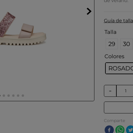
de verano.
Guía de talla
Talla
29
30
Colores
ROSAD
－
Comparte