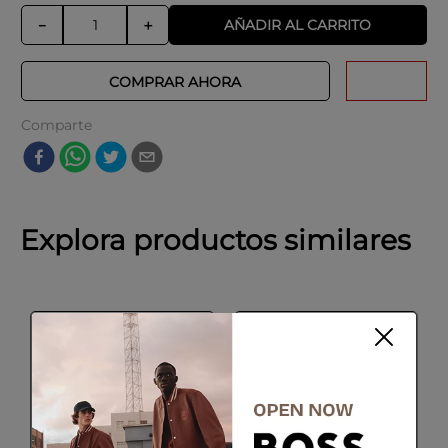
AÑADIR AL CARRITO
－
＋
COMPRAR AHORA
Comparte
Explora productos similares