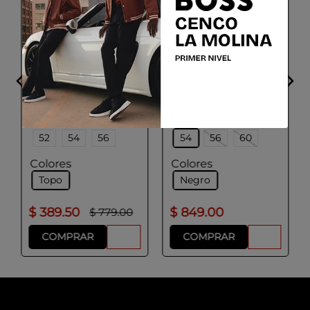
BOGGI MILANO
BOGGI MILANO
Saco de mezcla de
lana con micro
Saco de lana de viaje
estampado B-Jersey
Talla
Talla
46
48
50
48
50
52
52
54
56
54
56
60
Colores
Colores
Topo
Negro
$
389
.
50
$
849
.
00
$
779
.
00
COMPRAR
COMPRAR