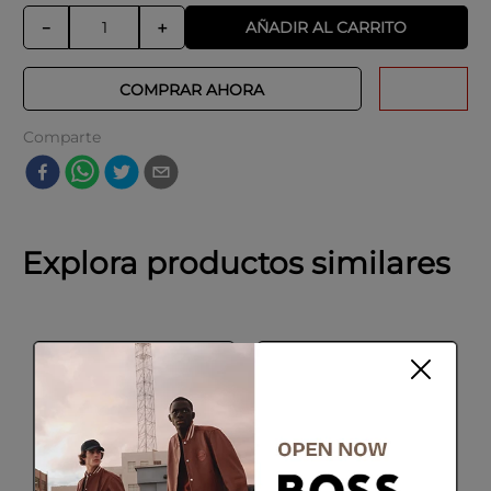
AÑADIR AL CARRITO
－
＋
COMPRAR AHORA
Comparte
Explora productos similares