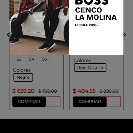
HUGO
HUGO
Saco slim fit con logo
Abrigo largo regular
en el cierre
fit de tweed
Talla
Talla
46
48
50
S
M
L
52
54
56
Colores
Rojo Oscuro
Colores
Negro
$
639
.
20
$
404
.
55
$
799
.
00
$
899
.
00
COMPRAR
COMPRAR