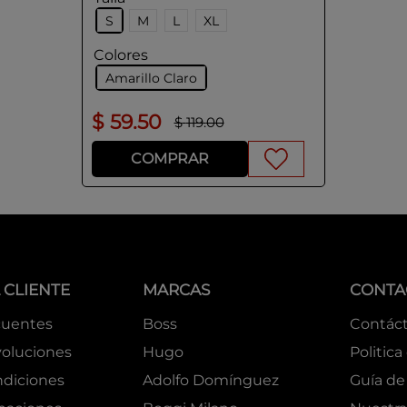
S
M
L
XL
Colores
Amarillo Claro
$
59
.
50
$
119
.
00
COMPRAR
 CLIENTE
MARCAS
CONTA
cuentes
Boss
Contác
oluciones
Hugo
Politica
ndiciones
Adolfo Domínguez
Guía de 