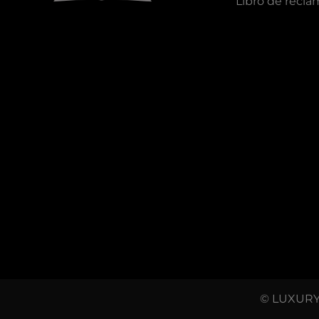
Libro de recl
© LUXURY 