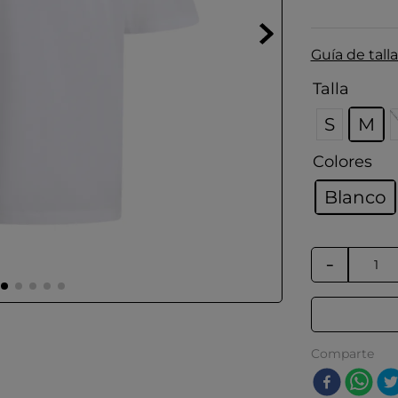
Guía de talla
Talla
S
M
Colores
Blanco
－
Comparte