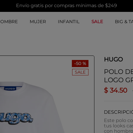
Envío gratis por compras mínimas de $249
HOMBRE
MUJER
INFANTIL
SALE
BIG & T
HUGO
-
50 %
POLO D
SALE
LOGO G
$
34
.
50
DESCRIPCI
Este polo co
tus looks ca
con hombros