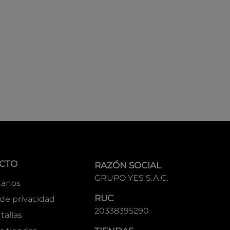
CTO
RAZÓN SOCIAL
GRUPO YES S.A.C.
tanos
RUC
 de privacidad
20338395290
tallas