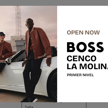
res
+20% cupón: FIFA20
BOSS
Polo de algodón elástico con
bandera nacional y logo
Talla