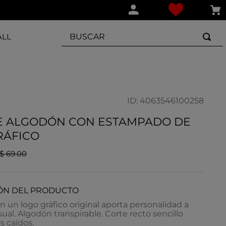
BUSCAR
ALL
ID
:
4063546100258
E ALGODÓN CON ESTAMPADO DE
RÁFICO
$
69
.
00
ÓN DEL PRODUCTO
n un logo gráfico original aporta personalidad a
sual. Algodón transpirable. Corte recto sencillo
 caídos.