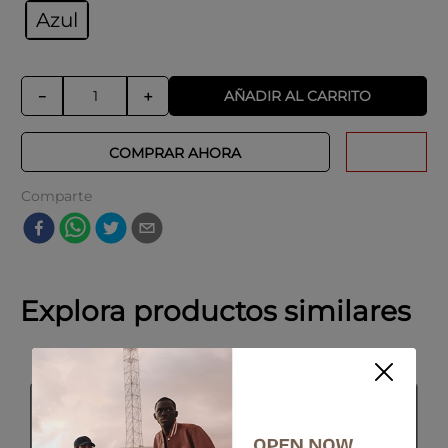
Azul
AÑADIR AL CARRITO
－
＋
COMPRAR AHORA
Comparte
Explora productos similares