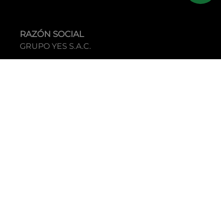
RAZÓN SOCIAL
GRUPO YES S.A.C.
RUC
20338395290
TIENDAS
C.C Jockey Plaza
Av. Javier Prado Este 4200 - Santiago de Surco
Boulevard El Bosque
Av Daniel Hernandez 297 - San Isidro