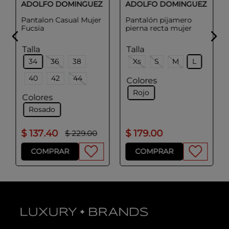
ADOLFO DOMINGUEZ
ADOLFO DOMINGUEZ
Pantalon Casual Mujer
Pantalón pijamero
Fucsia
pierna recta mujer
Talla
Talla
34
36
38
Xs
S
M
L
40
42
44
Colores
Rojo
Colores
Rosado
$
137
.
40
$
179
.
00
$
229
.
00
COMPRAR
COMPRAR