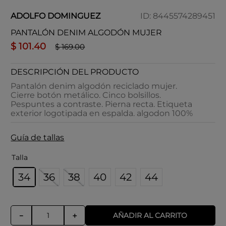
ADOLFO DOMINGUEZ
ID
:
8445574289451
PANTALÓN DENIM ALGODÓN MUJER
$
101
.
40
$
169
.
00
DESCRIPCIÓN DEL PRODUCTO
Pantalón denim algodón reciclado mujer.
Cierre botón metálico. Cinco bolsillos.
Pespuntes a contraste. Pierna recta. Etiqueta
exterior logotipada en espalda. algodon 100%
Guía de tallas
Talla
34
36
38
40
42
44
AÑADIR AL CARRITO
－
＋