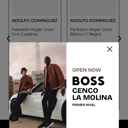
ADOLFO DOMINGUEZ
ADOLFO DOMINGUEZ
Pantalon Mujer Color
Pantalon Mujer Color
Gris Cuadros
Blanco Y Negro
Talla
Talla
34
36
38
34
36
38
40
42
44
40
42
44
Colores
Colores
Gris
Blanco
$
139
.
30
$
119
.
40
$
199
.
00
$
199
.
00
COMPRAR
COMPRAR