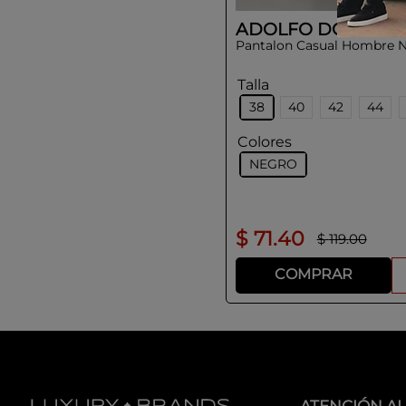
ADOLFO DOMING
Pantalon Casual Hombre 
Talla
38
40
42
44
Colores
NEGRO
$
71
.
40
$
119
.
00
COMPRAR