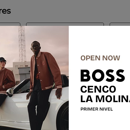
res
-
60 %
SALE
SALE