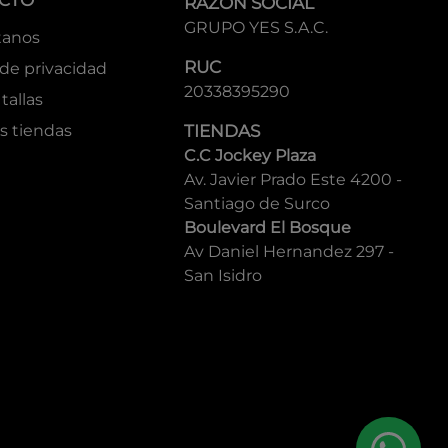
CTO
RAZÓN SOCIAL
GRUPO YES S.A.C.
tanos
RUC
 de privacidad
20338395290
tallas
s tiendas
TIENDAS
C.C Jockey Plaza
Av. Javier Prado Este 4200 -
Santiago de Surco
Boulevard El Bosque
Av Daniel Hernandez 297 -
San Isidro