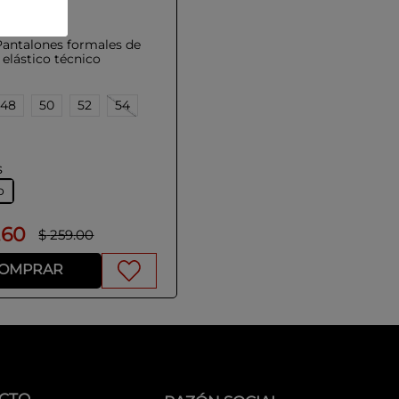
O
Pantalones formales de
elástico técnico
48
50
52
54
s
o
.
60
$
259
.
00
OMPRAR