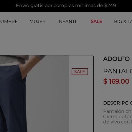
Envío gratis por compras mínimas de $249
HOMBRE
MUJER
INFANTIL
SALE
BIG & T
ADOLFO
PANTAL
SALE
$
169
.
00
DESCRIPCI
Pantalón ch
Cierre botón. 
de vivo con