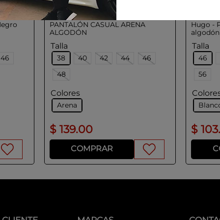
UEZ
ADOLFO DOMINGUEZ
HUG
Negro
PANTALÓN CASUAL ARENA
Hugo - 
ALGODÓN
algodón 
Talla
Talla
46
38
40
42
44
46
46
48
56
Colores
Colore
Arena
Blanc
$
139
.
00
$
103
COMPRAR
C