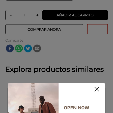
AÑADIR AL CARRITO
－
＋
COMPRAR AHORA
Comparte
Explora productos similares