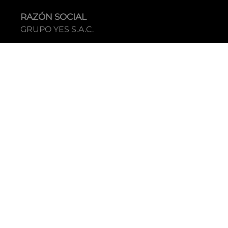
RAZÓN SOCIAL
GRUPO YES S.A.C.
RUC
20338395290
TIENDAS
C.C Jockey Plaza
Av. Javier Prado Este 4200 - Santiago de Surco
Boulevard El Bosque
Av Daniel Hernandez 297 - San Isidro
Tecnología: