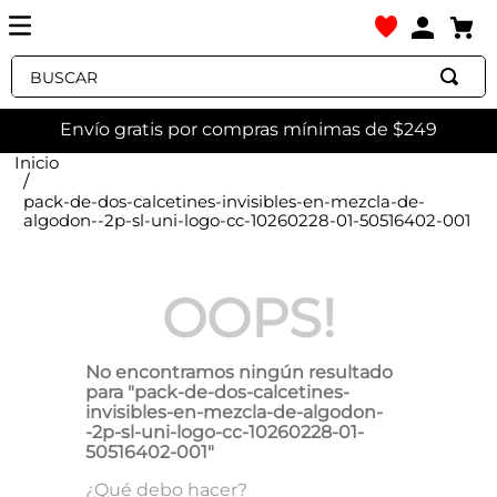
Buscar
Envío gratis por compras mínimas de $249
pack-de-dos-calcetines-invisibles-en-mezcla-de-
algodon--2p-sl-uni-logo-cc-10260228-01-50516402-001
OOPS!
No encontramos ningún resultado
para "
pack-de-dos-calcetines-
invisibles-en-mezcla-de-algodon-
-2p-sl-uni-logo-cc-10260228-01-
50516402-001
"
¿Qué debo hacer?