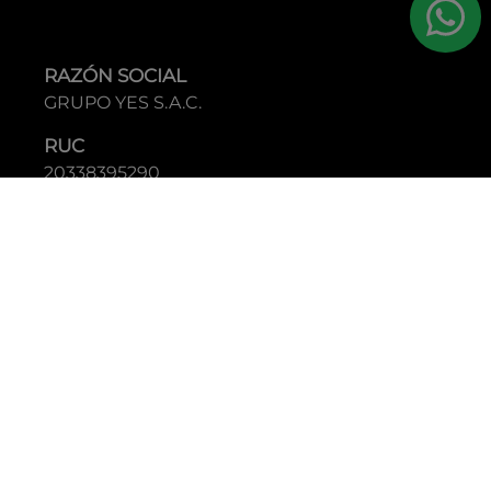
RAZÓN SOCIAL
GRUPO YES S.A.C.
RUC
20338395290
TIENDAS
C.C Jockey Plaza
Av. Javier Prado Este 4200 - Santiago de Surco
Boulevard El Bosque
Av Daniel Hernandez 297 - San Isidro