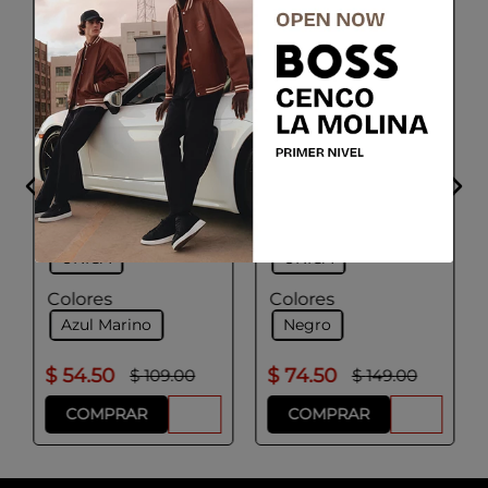
GEOX
ADOLFO DOMINGUEZ
Billetera Mujer Color
BILLETERA DONNA
Negro
Talla
Talla
UNICA
UNICA
Colores
Colores
Azul Marino
Negro
$
54
.
50
$
74
.
50
$
109
.
00
$
149
.
00
COMPRAR
COMPRAR