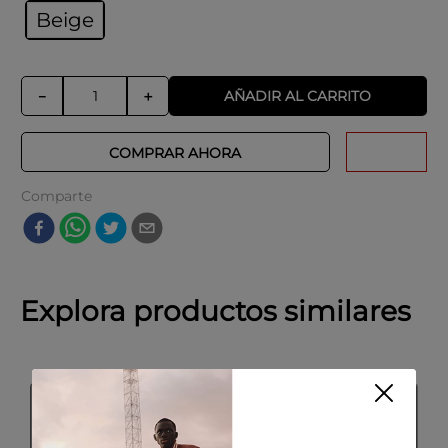
Beige
AÑADIR AL CARRITO
－
＋
COMPRAR AHORA
Comparte
Explora productos similares