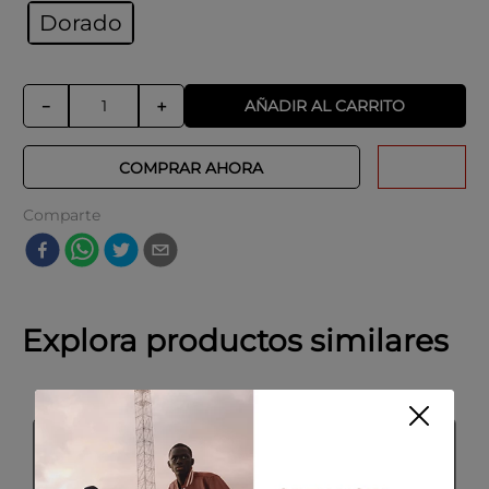
Dorado
AÑADIR AL CARRITO
－
＋
COMPRAR AHORA
Comparte
Explora productos similares