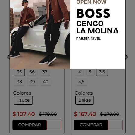
GEOX
LLOYD
D MIEREILLE
ROVIA 240
Talla
Talla
35
36
37
4
5
3,5
38
39
40
4,5
Colores
Colores
Taupe
Beige
$
107
.
40
$
167
.
40
$
179
.
00
$
279
.
00
COMPRAR
COMPRAR