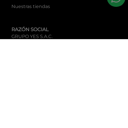
Nuestras tiendas
RAZÓN SOCIAL
GRUPO YES S.A.C.
RUC
20338395290
TIENDAS
C.C Jockey Plaza
Av. Javier Prado Este 4200 - Santiago de Surco
Boulevard El Bosque
Av Daniel Hernandez 297 - San Isidro