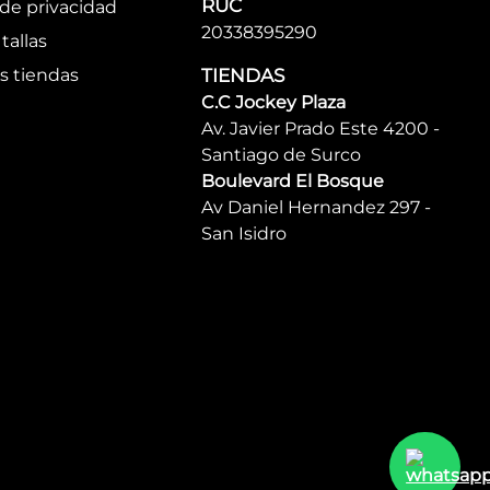
RUC
 de privacidad
20338395290
tallas
s tiendas
TIENDAS
C.C Jockey Plaza
Av. Javier Prado Este 4200 -
Santiago de Surco
Boulevard El Bosque
Av Daniel Hernandez 297 -
San Isidro