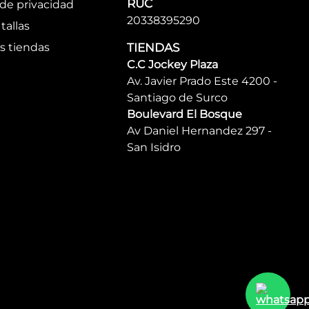
RUC
 de privacidad
20338395290
tallas
s tiendas
TIENDAS
C.C Jockey Plaza
Av. Javier Prado Este 4200 -
Santiago de Surco
Boulevard El Bosque
Av Daniel Hernandez 297 -
San Isidro