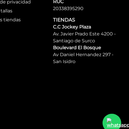
RUC
 de privacidad
20338395290
tallas
s tiendas
TIENDAS
C.C Jockey Plaza
Av. Javier Prado Este 4200 -
Santiago de Surco
Boulevard El Bosque
Av Daniel Hernandez 297 -
San Isidro