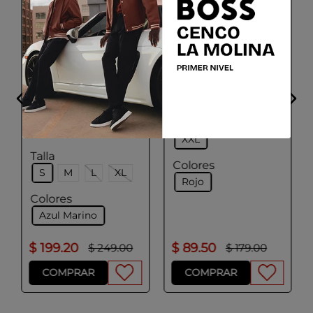
BOSS
Polos
BOGGI MILANO
Talla
Polo de mezcla de
S
M
L
XL
algodón y seda
XXL
Talla
Colores
S
M
L
XL
Rojo
Colores
Azul Marino
$
199
.
20
$
89
.
50
$
249
.
00
$
179
.
00
COMPRAR
COMPRAR