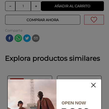
AÑADIR AL CARRITO
－
＋
COMPRAR AHORA
Comparte
Explora productos similares
-
20 %
SALE