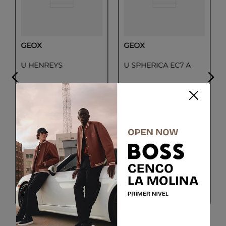
GEOX
GEOX
U HENREYS
U SPHERICA EC7 A
Talla
Talla
39
40
41
39
40
41
42
43
44
42
43
44
Colores
Colores
Negro
Negro
$
99
.
50
$
109
.
50
$
199
.
00
$
219
.
00
COMPRAR
COMPRAR