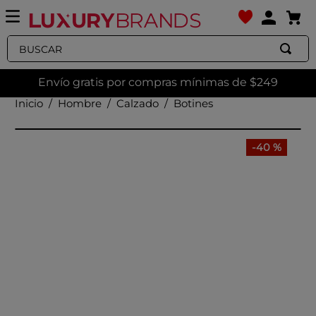
Buscar
Envío gratis por compras mínimas de $249
Hombre
Calzado
Botines
-
40 %