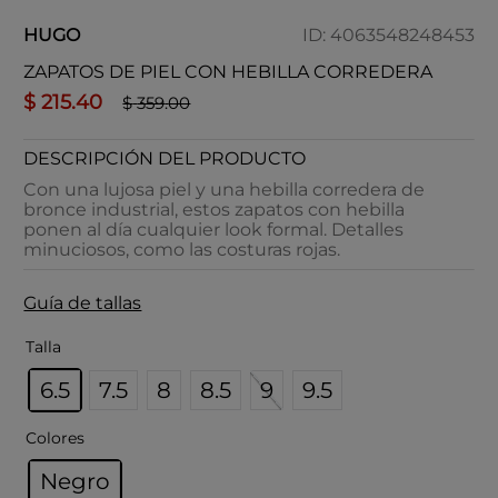
HUGO
ID
:
4063548248453
ZAPATOS DE PIEL CON HEBILLA CORREDERA
$
215
.
40
$
359
.
00
DESCRIPCIÓN DEL PRODUCTO
Con una lujosa piel y una hebilla corredera de
bronce industrial, estos zapatos con hebilla
ponen al día cualquier look formal. Detalles
minuciosos, como las costuras rojas.
Guía de tallas
Talla
6.5
7.5
8
8.5
9
9.5
Colores
Negro