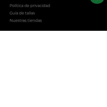
Politica de privacidad
Guía de tallas
Nuestras tiendas
RAZÓN SOCIAL
GRUPO YES S.A.C.
RUC
20338395290
TIENDAS
C.C Jockey Plaza
Av. Javier Prado Este 4200 - Santiago de Surco
Boulevard El Bosque
Av Daniel Hernandez 297 - San Isidro