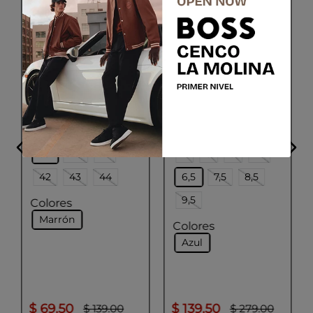
GEOX
LLOYD
SPHERICA EC6
BARRY
Talla
Talla
39
40
41
7
8
9
10
42
43
44
6,5
7,5
8,5
9,5
Colores
Marrón
Colores
Azul
$
69
.
50
$
139
.
50
$
139
.
00
$
279
.
00