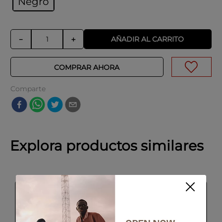
Negro
AÑADIR AL CARRITO
－
＋
COMPRAR AHORA
Comparte
Explora productos similares
SALE
SALE