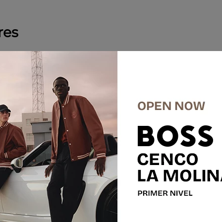
res
%
-
50 %