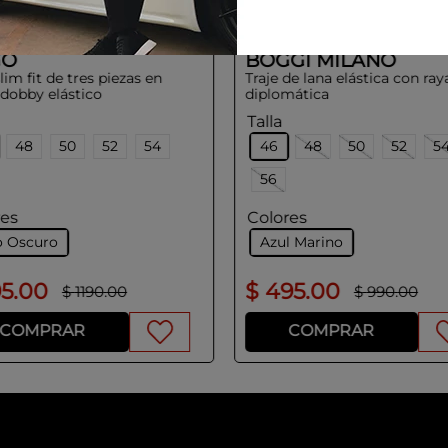
GO
BOGGI MILANO
slim fit de tres piezas en
Traje de lana elástica con ray
 dobby elástico
diplomática
Talla
48
50
52
54
46
48
50
52
5
56
res
Colores
o Oscuro
Azul Marino
95
.
00
$
495
.
00
$
1190
.
00
$
990
.
00
COMPRAR
COMPRAR