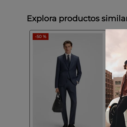
Explora productos simila
-
50 %
-
50 