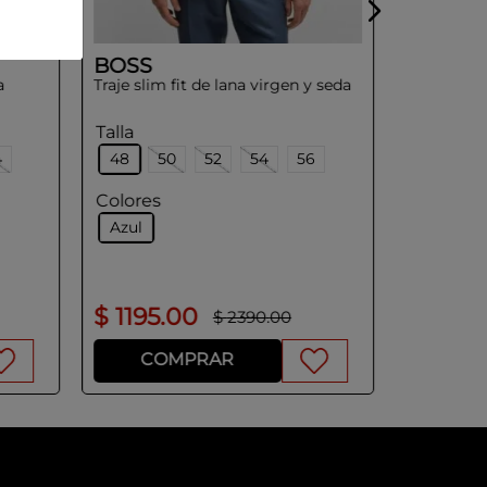
BOSS
a
Traje slim fit de lana virgen y seda
Talla
4
48
50
52
54
56
Colores
Azul
$
1195
.
00
$
1390
.
$
2390
.
00
COMPRAR
CO