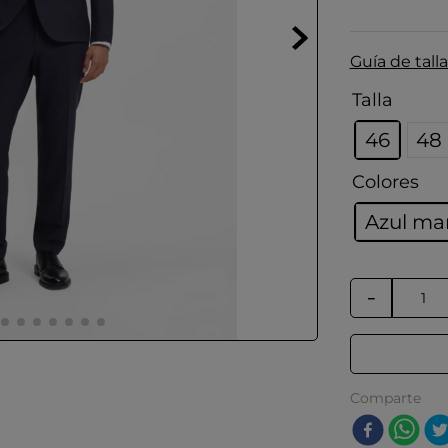
Guía de talla
Talla
46
48
Colores
Azul ma
－
Comparte