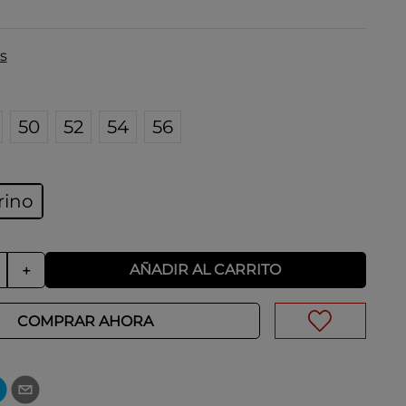
s
50
52
54
56
rino
AÑADIR AL CARRITO
＋
COMPRAR AHORA