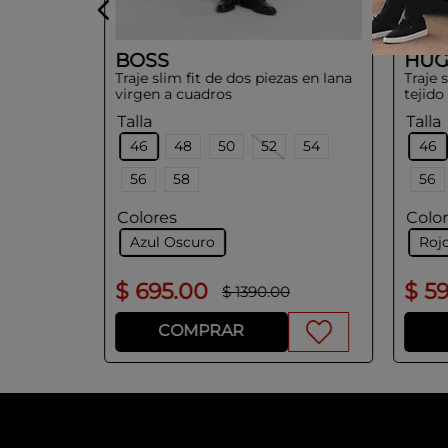
BOSS
HU
Traje slim fit de dos piezas en lana
Traje 
virgen a cuadros
tejido
Talla
Talla
46
48
50
52
54
46
56
58
56
Colores
Colo
Azul Oscuro
Roj
$
695
.
00
$
5
$
1390
.
00
COMPRAR