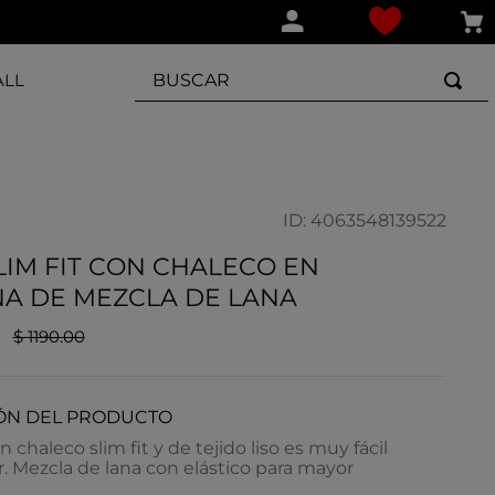
BUSCAR
ALL
ID
:
4063548139522
LIM FIT CON CHALECO EN
NA DE MEZCLA DE LANA
$
1190
.
00
ÓN DEL PRODUCTO
n chaleco slim fit y de tejido liso es muy fácil
 Mezcla de lana con elástico para mayor