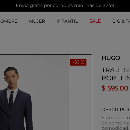
Envío gratis por compras mínimas de $249
HOMBRE
MUJER
INFANTIL
SALE
BIG & T
HUGO
-
50 %
TRAJE S
POPELI
$
595
.
00
DESCRIPCI
Este traje co
de combinar.
comodidad.