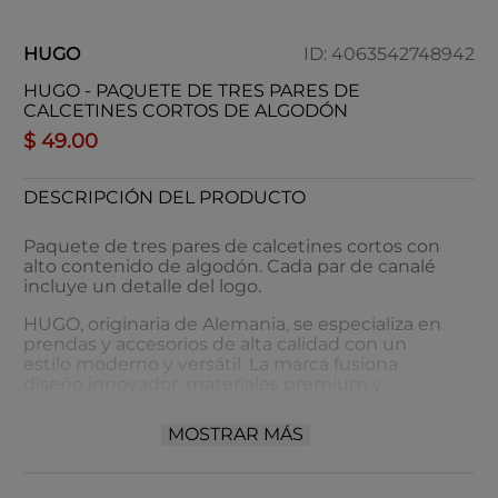
HUGO
ID
:
4063542748942
HUGO - PAQUETE DE TRES PARES DE
CALCETINES CORTOS DE ALGODÓN
$
49
.
00
DESCRIPCIÓN DEL PRODUCTO
Paquete de tres pares de calcetines cortos con
alto contenido de algodón. Cada par de canalé
incluye un detalle del logo.
HUGO, originaria de Alemania, se especializa en
prendas y accesorios de alta calidad con un
estilo moderno y versátil. La marca fusiona
diseño innovador, materiales premium y
atención al detalle, consolidándose como un
referente en moda contemporánea. Su
MOSTRAR MÁS
enfoque está dirigido a un público dinámico,
sofisticado y amante de las
tendencias globales.