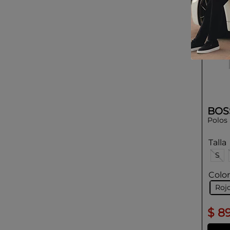
BOS
Polos
Talla
S
Colo
Roj
$
8