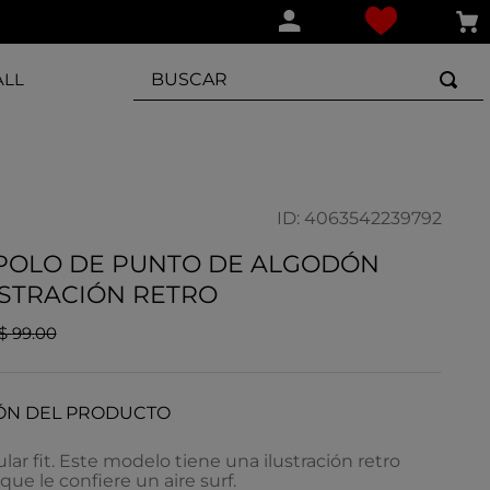
BUSCAR
ALL
ID
:
4063542239792
 POLO DE PUNTO DE ALGODÓN
USTRACIÓN RETRO
$
99
.
00
ÓN DEL PRODUCTO
lar fit. Este modelo tiene una ilustración retro
que le confiere un aire surf.