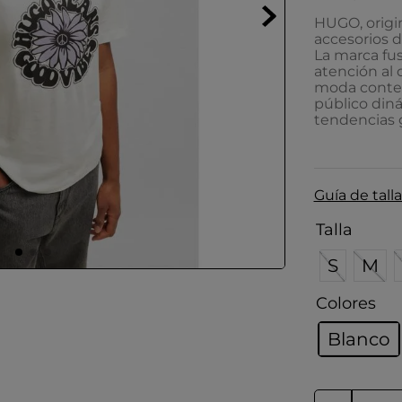
HUGO, origin
accesorios d
La marca fu
atención al
moda contem
público diná
tendencias g
Guía de talla
Talla
S
M
Colores
Blanco