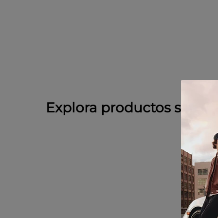
Explora productos simila
-
50 
SAL