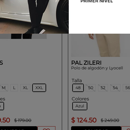
S
PAL ZILERI
Polo de algodón y Lyocell
Talla
M
L
XL
XXL
48
50
52
54
5
res
Colores
o
Azul
9
.
50
$
124
.
50
$
179
.
00
$
249
.
00