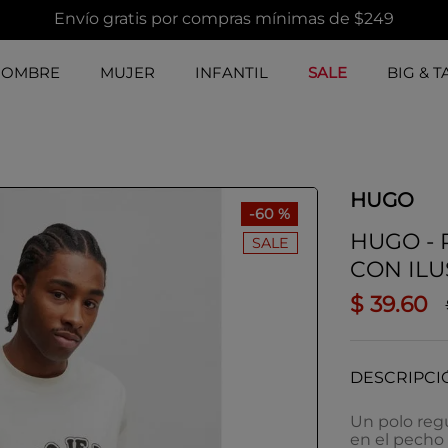
Envío gratis por compras mínimas de $249
HOMBRE
MUJER
INFANTIL
SALE
BIG & T
HUGO
-
60 %
HUGO -
SALE
CON IL
$
39
.
60
DESCRIPCI
Un polo regu
en el pecho 