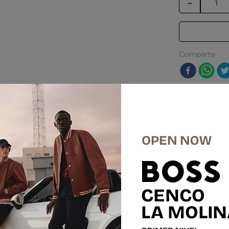
－
Comparte
res
%
-
50 %
E
SALE