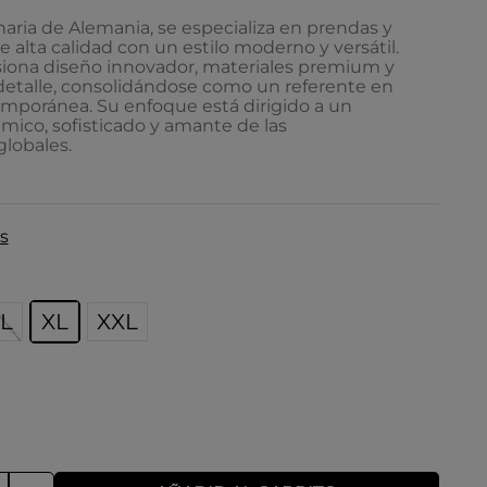
aria de Alemania, se especializa en prendas y
e alta calidad con un estilo moderno y versátil.
siona diseño innovador, materiales premium y
 detalle, consolidándose como un referente en
poránea. Su enfoque está dirigido a un
mico, sofisticado y amante de las
lobales.
s
L
XL
XXL