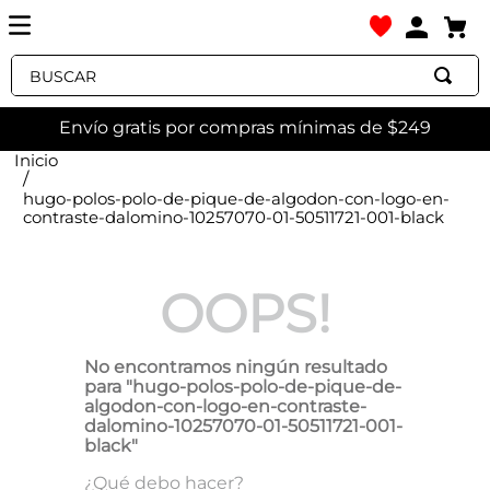
Buscar
Envío gratis por compras mínimas de $249
hugo-polos-polo-de-pique-de-algodon-con-logo-en-
contraste-dalomino-10257070-01-50511721-001-black
OOPS!
No encontramos ningún resultado
para "
hugo-polos-polo-de-pique-de-
algodon-con-logo-en-contraste-
dalomino-10257070-01-50511721-001-
black
"
¿Qué debo hacer?