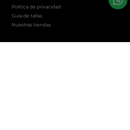
Politica de privacidad
Guía de tallas
Nuestras tiendas
RAZÓN SOCIAL
GRUPO YES S.A.C.
RUC
20338395290
TIENDAS
C.C Jockey Plaza
Av. Javier Prado Este 4200 - Santiago de Surco
Boulevard El Bosque
Av Daniel Hernandez 297 - San Isidro