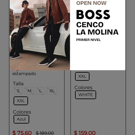
BOSS
Boss x matteo
berrettini camiseta de
cuello redondo white
HUGO
Talla
Polo de piqué de
S
M
L
XL
algodón con
estampado
XXL
Talla
Colores
S
M
L
XL
WHITE
XXL
Colores
Azul
$
75
.
60
$
159
.
00
$
189
.
00