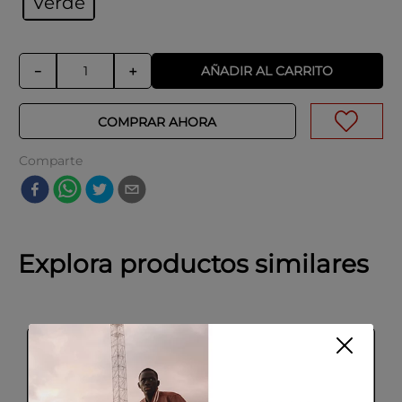
Verde
AÑADIR AL CARRITO
－
＋
COMPRAR AHORA
Comparte
Explora productos similares
-
60 %
SALE