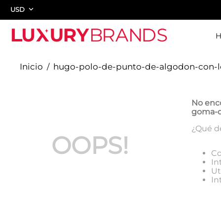
USD
hugo-polo-de-punto-de-algodon-con-l
No enc
goma-d
¿Qué d
OOPS!
Co
In
Ut
In