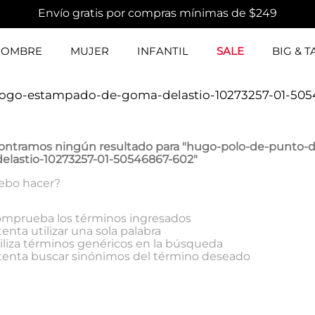
Envío gratis por compras mínimas de $249
HOMBRE
MUJER
INFANTIL
SALE
BIG & T
ogo-estampado-de-goma-delastio-10273257-01-505
ontramos ningún resultado para "
hugo-polo-de-punto-d
elastio-10273257-01-50546867-602
"
ebo hacer?
mprueba los términos ingresados
tenta utilizar una sola palabra
iliza términos genéricos en la búsqueda
tenta buscar sinónimos del término deseado