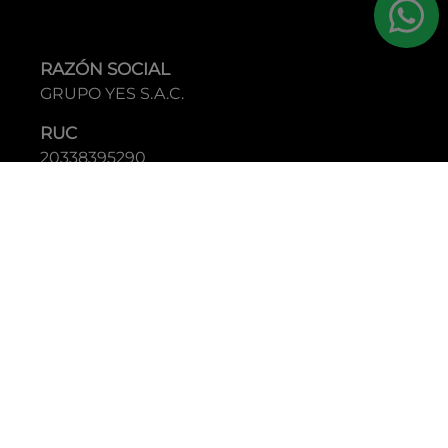
RAZÓN SOCIAL
GRUPO YES S.A.C.
RUC
20338395290
TIENDAS
C.C Jockey Plaza
Av. Javier Prado Este 4200 - Santiago de Surco
Boulevard El Bosque
Av Daniel Hernandez 297 - San Isidro