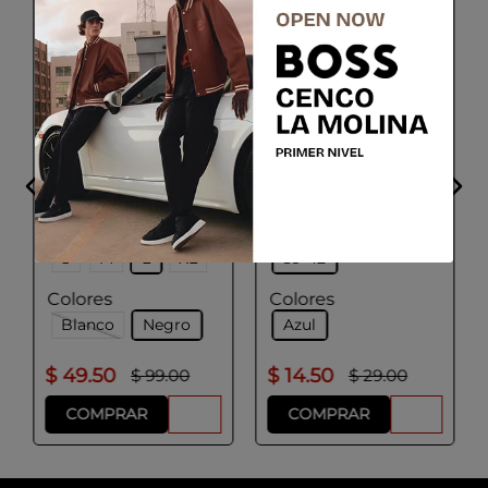
BOSS
HUGO
Paquete de tres
Paquete de dos pares
camisetas interiores
de calcetines de largo
de algodón
estándar
Talla
Talla
S
M
L
XL
39-42
Colores
Colores
Blanco
Negro
Azul
$
49
.
50
$
14
.
50
$
99
.
00
$
29
.
00
COMPRAR
COMPRAR