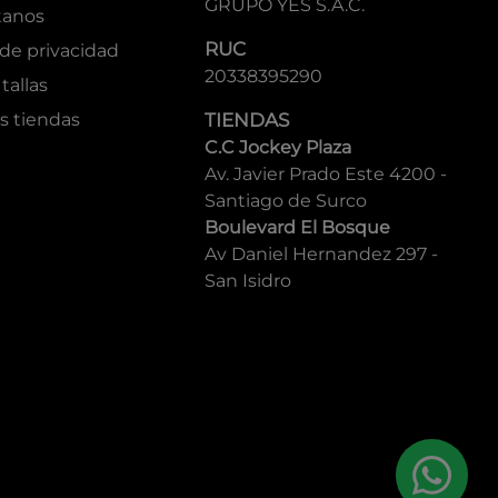
GRUPO YES S.A.C.
tanos
RUC
 de privacidad
20338395290
tallas
s tiendas
TIENDAS
C.C Jockey Plaza
Av. Javier Prado Este 4200 -
Santiago de Surco
Boulevard El Bosque
Av Daniel Hernandez 297 -
San Isidro