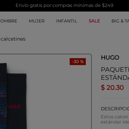
Envío gratis por compras mínimas de $249
HOMBRE
MUJER
INFANTIL
SALE
BIG & T
 calcetines
HUGO
-
30 %
PAQUETE
ESTÁND
$
20
.
30
DESCRIPCI
Estos calcet
estándar idea