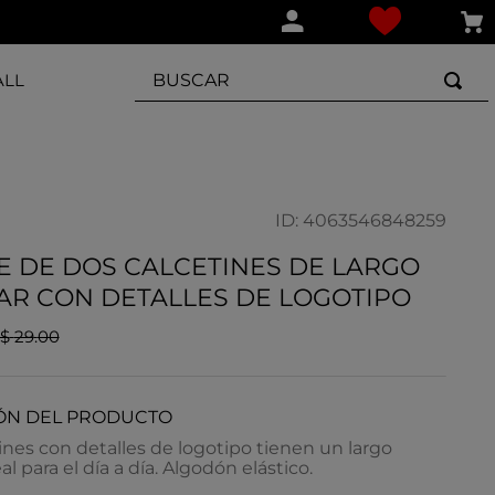
BUSCAR
ALL
ID
:
4063546848259
 DE DOS CALCETINES DE LARGO
AR CON DETALLES DE LOGOTIPO
$
29
.
00
ÓN DEL PRODUCTO
ines con detalles de logotipo tienen un largo
l para el día a día. Algodón elástico.