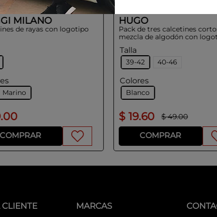
GI MILANO
HUGO
ines de rayas con logotipo
Pack de tres calcetines corto
mezcla de algodón con logo
Talla
39-42
40-46
res
Colores
l Marino
Blanco
9
.
00
$
19
.
60
$
49
.
00
COMPRAR
COMPRAR
 CLIENTE
MARCAS
CONTA