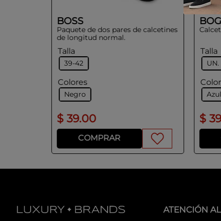
BOSS
BOG
Paquete de dos pares de calcetines
Calcet
de longitud normal.
Talla
Talla
39-42
UN.
Colores
Colo
Negro
Azu
$
39
.
00
$
3
COMPRAR
ATENCIÓN AL