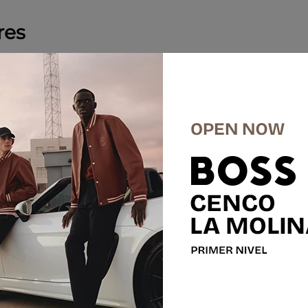
res
-
60 %
SALE