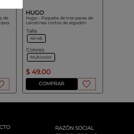
HUGO
s de
Hugo - Paquete de tres pares de
tipos
calcetines cortos de algodón
Talla
40-46
Colores
Multicolor
$
49
.
00
$
89
.
0
COMPRAR
CO
CTO
RAZÓN SOCIAL