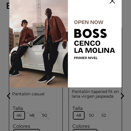
Explora productos similares
PAL ZILERI
BOSS
Pantalón tapered fit en
Pantalón casual
lana virgen jaspeada
Talla
Talla
46
48
50
48
50
52
Colores
Colores