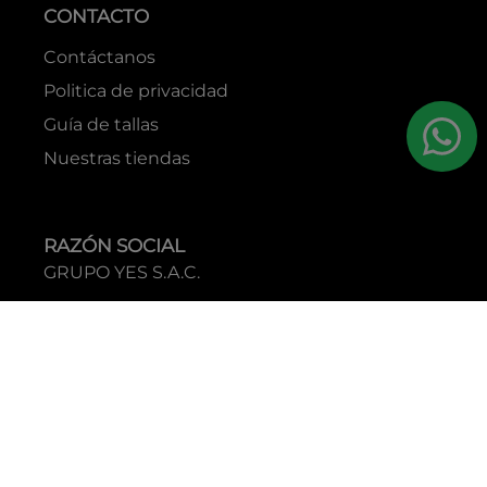
CONTACTO
Contáctanos
Politica de privacidad
Guía de tallas
Nuestras tiendas
RAZÓN SOCIAL
GRUPO YES S.A.C.
RUC
20338395290
TIENDAS
C.C Jockey Plaza
Av. Javier Prado Este 4200 - Santiago de Surco
Boulevard El Bosque