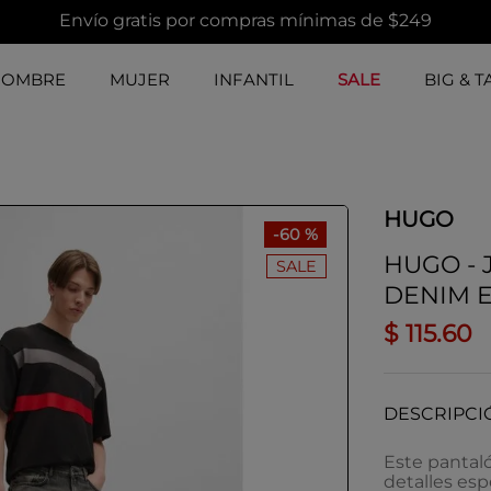
Envío gratis por compras mínimas de $249
HOMBRE
MUJER
INFANTIL
SALE
BIG & T
HUGO
-
60 %
HUGO - 
SALE
DENIM 
$
115
.
60
DESCRIPCI
Este pantal
detalles esp