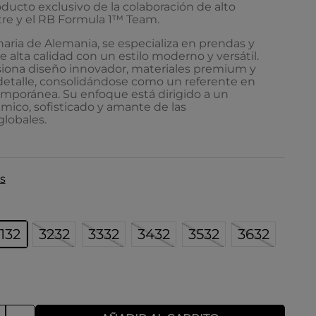
ducto exclusivo de la colaboración de alto
tre y el RB Formula 1™ Team.
aria de Alemania, se especializa en prendas y
e alta calidad con un estilo moderno y versátil.
siona diseño innovador, materiales premium y
 detalle, consolidándose como un referente en
poránea. Su enfoque está dirigido a un
mico, sofisticado y amante de las
lobales.
s
132
3232
3332
3432
3532
3632