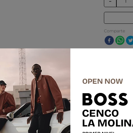
－
Comparte
res
-
20 %