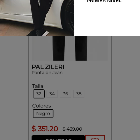
PAL ZILERI
Pantalón Jean
Talla
32
34
36
38
Colores
Negro
$
351
.
20
$
439
.
00