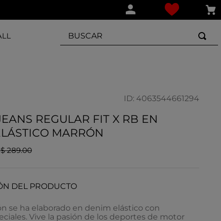
BUSCAR
ALL
ID
:
4063544661294
JEANS REGULAR FIT X RB EN
ELÁSTICO MARRÓN
$
289
.
00
ÓN DEL PRODUCTO
ón se ha elaborado en denim elástico con
eciales. Vive la pasión de los deportes de motor