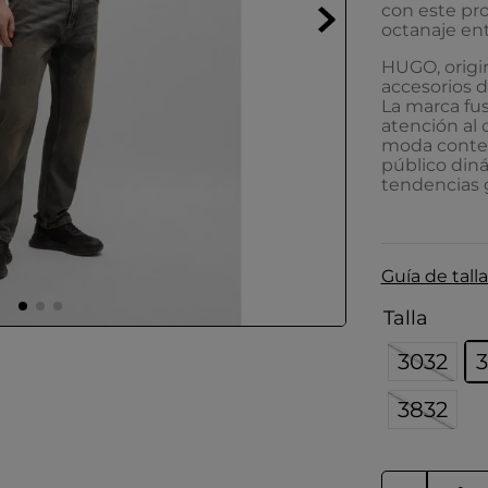
con este pro
octanaje en
HUGO, origin
accesorios d
La marca fu
atención al
moda contem
público diná
tendencias g
Guía de talla
Talla
3032
3
3832