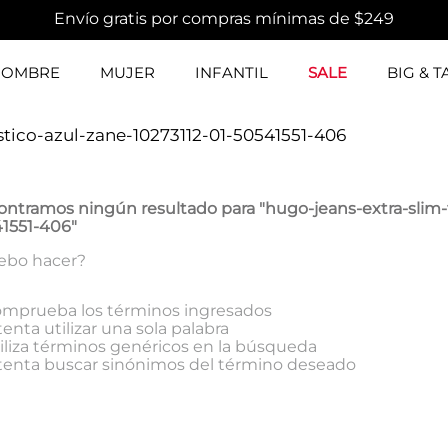
Envío gratis por compras mínimas de $249
HOMBRE
MUJER
INFANTIL
SALE
BIG & T
stico-azul-zane-10273112-01-50541551-406
ontramos ningún resultado para "
hugo-jeans-extra-slim-
41551-406
"
ebo hacer?
mprueba los términos ingresados
tenta utilizar una sola palabra
iliza términos genéricos en la búsqueda
tenta buscar sinónimos del término deseado