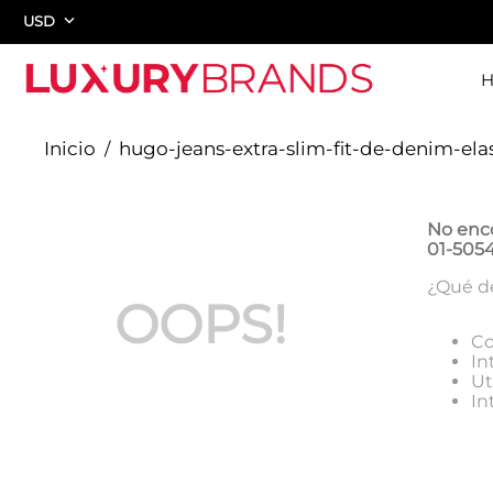
USD
hugo-jeans-extra-slim-fit-de-denim-ela
No enc
01-505
¿Qué d
OOPS!
Co
In
Ut
In