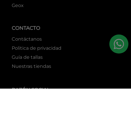
Geox
CONTACTO
Contáctanos
Politica de privacidad
Guía de tallas
Nuestras tiendas
RAZÓN SOCIAL
GRUPO YES S.A.C.
RUC
20338395290
TIENDAS