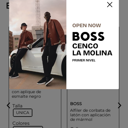
Explora productos similares
-
50 %
BOSS
Gemelos redondos
con aplique de
esmalte negro
BOSS
Talla
Alfiler de corbata de
UNICA
latón con aplicación
de mármol
Colores