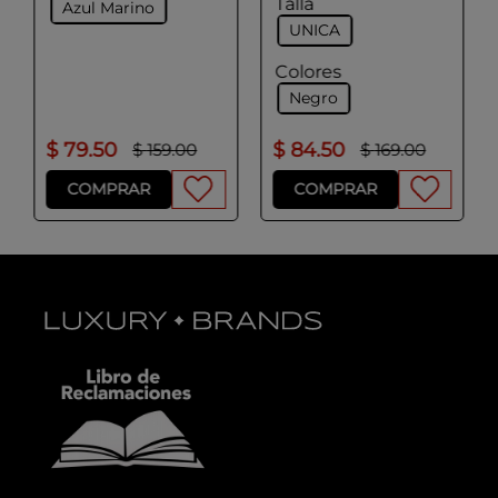
Talla
Azul Marino
UNICA
Colores
Negro
$
79
.
50
$
84
.
50
$
159
.
00
$
169
.
00
COMPRAR
COMPRAR