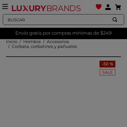
Buscar
Envío gratis por compras mínimas de $249
Hombre
Accesorios
Corbata, corbatines y pañuelos
-
50 %
SALE