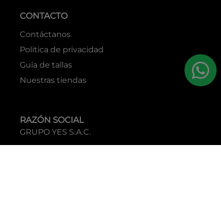
CONTACTO
Contáctanos
Politica de privacidad
Guía de tallas
Nuestras tiendas
RAZÓN SOCIAL
GRUPO YES S.A.C.
RUC
20338395290
TIENDAS
C.C Jockey Plaza
Av. Javier Prado Este 4200 - Santiago de Surco
Boulevard El Bosque