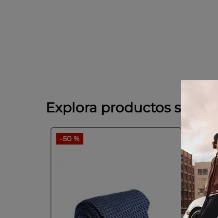
Explora productos simila
-
50 %
-
50 
seda