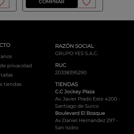
COMPRAR
CO
CTO
RAZÓN SOCIAL
GRUPO YES S.A.C.
tanos
RUC
 de privacidad
20338395290
tallas
s tiendas
TIENDAS
C.C Jockey Plaza
Av. Javier Prado Este 4200 -
Santiago de Surco
Boulevard El Bosque
Av Daniel Hernandez 297 -
San Isidro