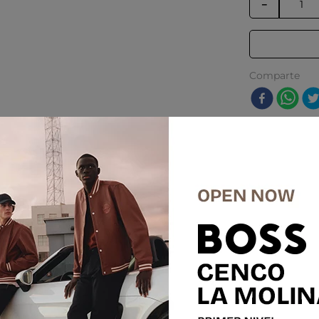
－
Comparte
res
%