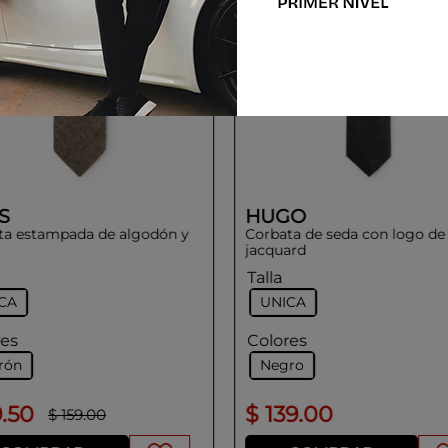
S
HUGO
ta estampada de algodón y
Corbata de seda con logo de
jacquard
Talla
CA
UNICA
res
Colores
rón
Negro
9
.
50
$
139
.
00
$
159
.
00