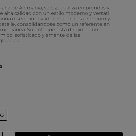
aria de Alemania, se especializa en prendas y
e alta calidad con un estilo moderno y versátil.
siona diseño innovador, materiales premium y
 detalle, consolidándose como un referente en
poránea. Su enfoque está dirigido a un
mico, sofisticado y amante de las
lobales.
s
ro