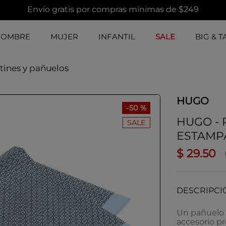
Envío gratis por compras mínimas de $249
HOMBRE
MUJER
INFANTIL
SALE
BIG & T
tines y pañuelos
HUGO
-
50 %
HUGO - 
SALE
ESTAMP
$
29
.
50
DESCRIPCI
Un pañuelo d
accesorio p