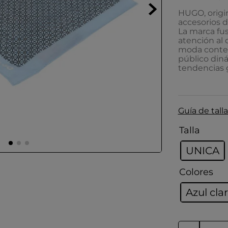
HUGO, origin
accesorios d
La marca fu
atención al
moda contem
público diná
tendencias g
Guía de talla
Talla
UNICA
Colores
Azul cla