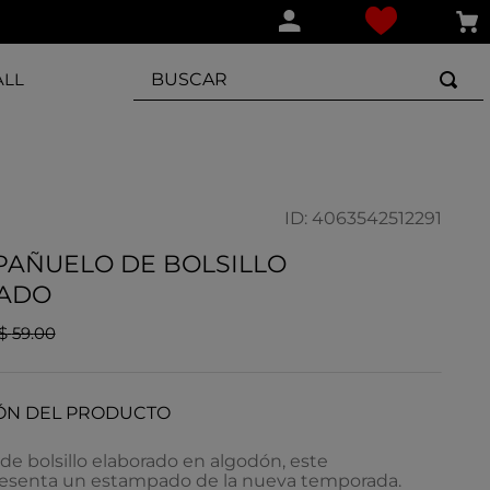
BUSCAR
ALL
ID
:
4063542512291
PAÑUELO DE BOLSILLO
ADO
$
59
.
00
ÓN DEL PRODUCTO
e bolsillo elaborado en algodón, este
resenta un estampado de la nueva temporada.