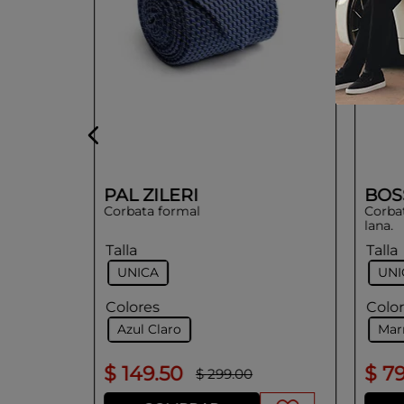
PAL ZILERI
BOS
Corbata formal
Corba
lana.
Talla
Talla
UNICA
UNI
Colores
Colo
Azul Claro
Mar
$
149
.
50
$
7
$
299
.
00