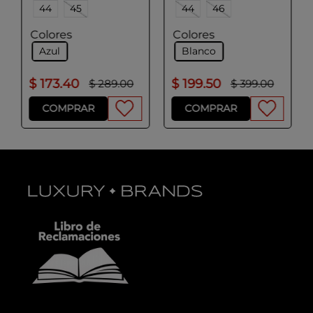
44
45
44
46
Colores
Colores
Azul
Blanco
$
173
.
40
$
199
.
50
$
289
.
00
$
399
.
00
COMPRAR
COMPRAR