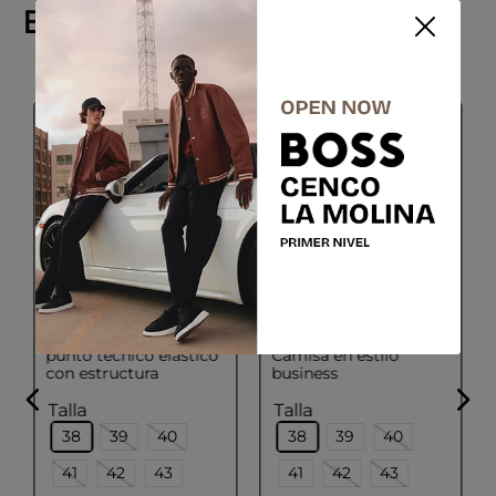
Explora productos similares
SALE
BOSS
PAL ZILERI
Camisa slim fit en
| Linea Ceremonia |
punto técnico elástico
Camisa en estilo
con estructura
business
Talla
Talla
38
39
40
38
39
40
41
42
43
41
42
43