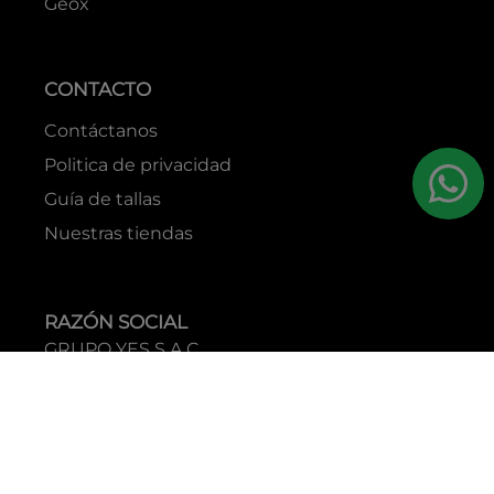
Geox
CONTACTO
Contáctanos
Politica de privacidad
Guía de tallas
Nuestras tiendas
RAZÓN SOCIAL
GRUPO YES S.A.C.
RUC
20338395290
TIENDAS
C.C Jockey Plaza