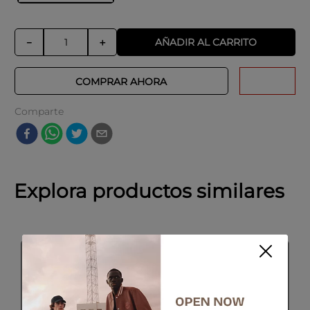
AÑADIR AL CARRITO
－
＋
COMPRAR AHORA
Comparte
Explora productos similares