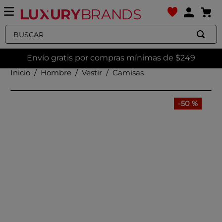
Buscar
Envío gratis por compras mínimas de $249
Hombre
Vestir
Camisas
-
50 %