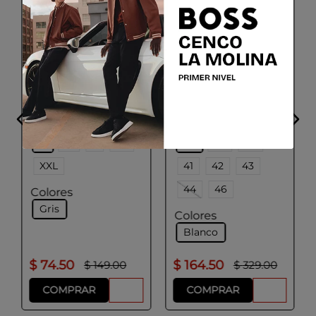
ADOLFO DOMINGUEZ
PAL ZILERI
Camisa Hombre Color
Camisa Formal
Gris Cuadros
Talla
Talla
S
M
L
XL
38
39
40
XXL
41
42
43
44
46
Colores
Gris
Colores
Blanco
$
74
.
50
$
164
.
50
$
149
.
00
$
329
.
00
COMPRAR
COMPRAR