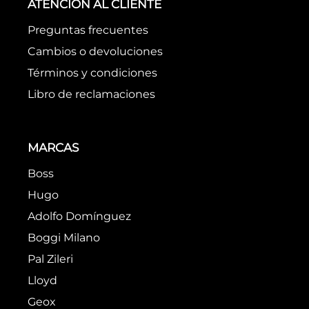
Utiliza términos genéricos en la
búsqueda
Intenta buscar sinónimos del
término deseado