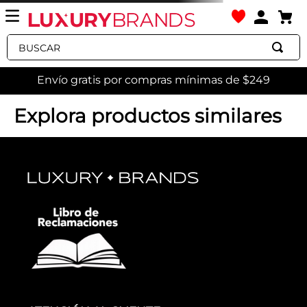
Buscar
Envío gratis por compras mínimas de $249
gorra-de-lana-con-visera-bordada-bo25a002502
OOPS!
No encontramos ningún resultado
para "
gorra-de-lana-con-visera-
bordada-bo25a002502
"
¿Qué debo hacer?
Comprueba los términos
ingresados
Intenta utilizar una sola palabra