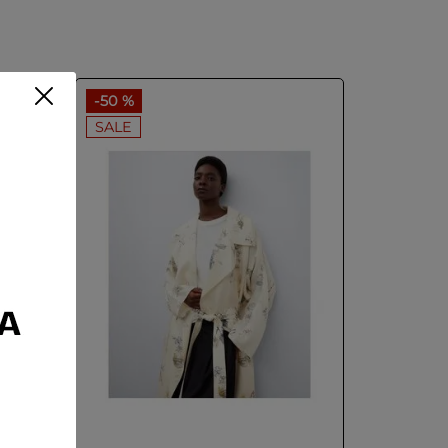
-
50 %
SALE