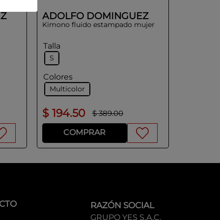
Z
ADOLFO DOMINGUEZ
Kimono fluido estampado mujer
Talla
S
Colores
Multicolor
$
194
.
50
$
389
.
00
COMPRAR
CTO
RAZÓN SOCIAL
GRUPO YES S.A.C.