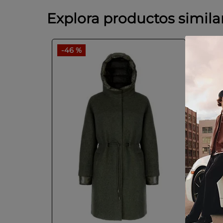
Explora productos simila
-
46 %
-
55 