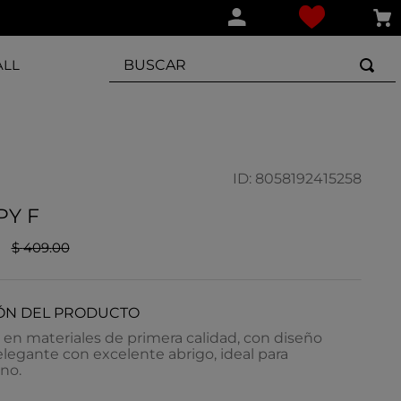
BUSCAR
ALL
ID
:
8058192415258
PY F
$
409
.
00
ÓN DEL PRODUCTO
en materiales de primera calidad, con diseño
legante con excelente abrigo, ideal para
no.