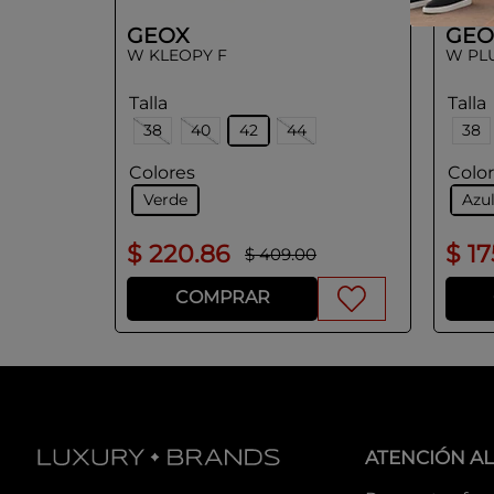
GEOX
GEO
W KLEOPY F
W PL
Talla
Talla
38
40
42
44
38
Colores
Colo
Verde
Azu
$
220
.
86
$
17
$
409
.
00
COMPRAR
ATENCIÓN AL