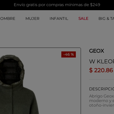
Envío gratis por compras mínimas de $249
HOMBRE
MUJER
INFANTIL
SALE
BIG & T
GEOX
-
46 %
W KLEO
$
220
.
86
DESCRIPCI
Abrigo Geox 
moderno y e
otoño-invier