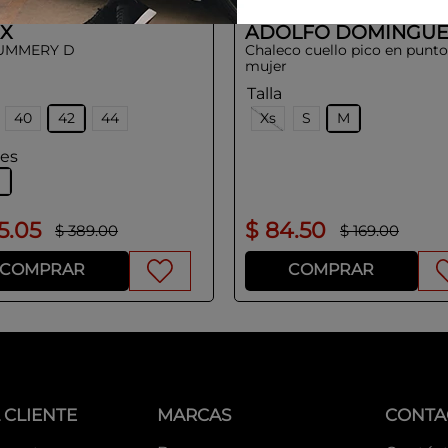
X
ADOLFO DOMINGUE
UMMERY D
Chaleco cuello pico en punto
mujer
Talla
40
42
44
Xs
S
M
res
l
5
.
05
$
84
.
50
$
389
.
00
$
169
.
00
COMPRAR
COMPRAR
 CLIENTE
MARCAS
CONTA