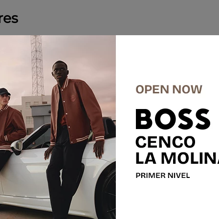
res
%
-
50 %
SALE