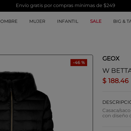
Envío gratis por compras mínimas de $249
HOMBRE
MUJER
INFANTIL
SALE
BIG & T
GEOX
-
46 %
W BETTA
$
188
.
46
DESCRIPCI
Casaca/saco 
con diseño 