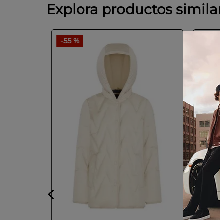
Explora productos simila
-
55 %
-
46 
GUEZ
negra