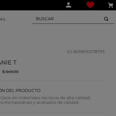
BUSCAR
ALL
ID
:
8058192578793
NIE T
$
349
.
00
ÓN DEL PRODUCTO
Geox en materiales técnicos de alta calidad,
contemporáneo y acabados de calidad.