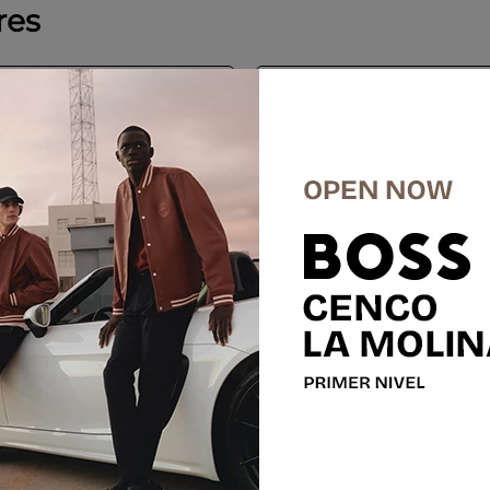
res
%
-
55 %