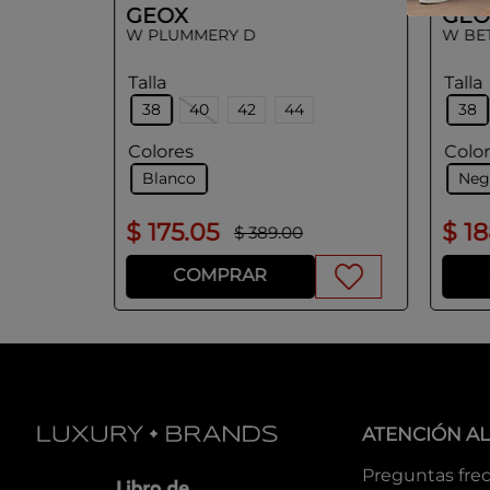
GEOX
GEO
W PLUMMERY D
W BET
Talla
Talla
38
40
42
44
38
Colores
Colo
Blanco
Neg
$
175
.
05
$
1
0
$
389
.
00
COMPRAR
ATENCIÓN AL
Preguntas fre