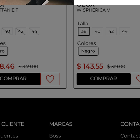
X
GEOX
TANIE T
W SPHERICA V
Talla
40
42
44
38
40
42
44
res
Colores
ro
Negro
88
.
46
$
143
.
55
$
349
.
00
$
319
.
00
COMPRAR
COMPRAR
 CLIENTE
MARCAS
CONTA
cuentes
Boss
Contác