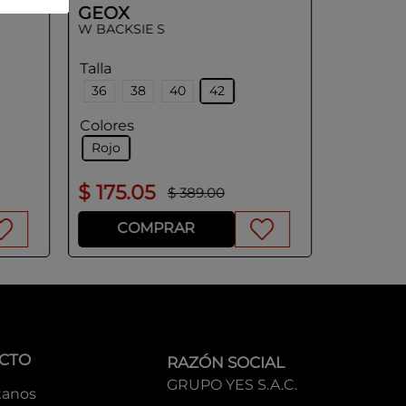
GEOX
W BACKSIE S
Talla
36
38
40
42
Colores
Rojo
$
175
.
05
$
239
.
$
389
.
00
COMPRAR
CO
CTO
RAZÓN SOCIAL
GRUPO YES S.A.C.
tanos